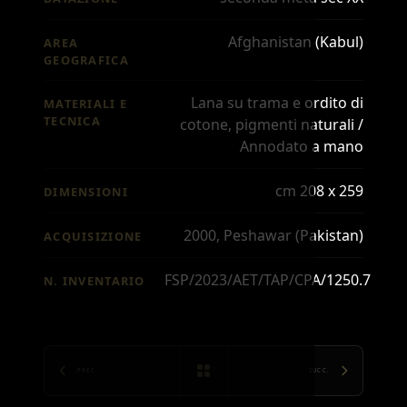
Afghanistan (Kabul)
AREA
GEOGRAFICA
Lana su trama e ordito di
MATERIALI E
TECNICA
cotone, pigmenti naturali /
Annodato a mano
cm 208 x 259
DIMENSIONI
2000, Peshawar (Pakistan)
ACQUISIZIONE
FSP/2023/AET/TAP/CPA/1250.7
N. INVENTARIO
PREC.
SUCC.