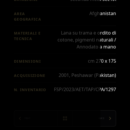
Afghanistan
AREA
GEOGRAFICA
Lana su trama e ordito di
MATERIALI E
TECNICA
cotone, pigmenti naturali /
Annodato a mano
cm 270 x 175
DIMENSIONI
2001, Peshawar (Pakistan)
ACQUISIZIONE
FSP/2023/AET/TAP/CPA/1297
N. INVENTARIO
PREC.
SUCC.