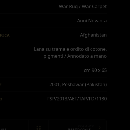
War Rug / War Carpet
Anni Novanta
Afghanistan
FICA
Lana su trama e ordito di cotone,
pigmenti / Annodato a mano
cm 90 x 65
2001, Peshawar (Pakistan)
E
FSP/2013/AET/TAP/FD/1130
IO
SUCCESSIVO
N LE …
TAPPETO CON LE …