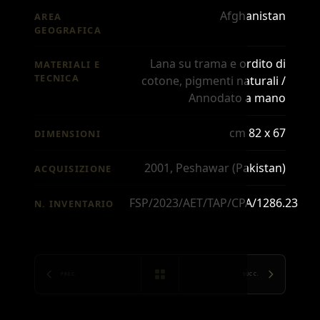
Afghanistan
AREA
GEOGRAFICA
Lana su trama e ordito di
MATERIALI E
TECNICA
cotone, pigmenti naturali /
Annodato a mano
cm 82 x 67
DIMENSIONI
2001, Peshawar (Pakistan)
ACQUISIZIONE
FSP/2023/AET/TAP/CPA/1286.23
N. INVENTARIO
PREC.
SUCC.