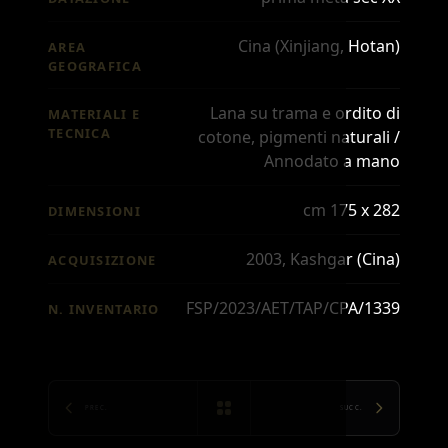
Cina (Xinjiang, Hotan)
AREA
GEOGRAFICA
Lana su trama e ordito di
MATERIALI E
TECNICA
cotone, pigmenti naturali /
Annodato a mano
cm 175 x 282
DIMENSIONI
2003, Kashgar (Cina)
ACQUISIZIONE
FSP/2023/AET/TAP/CPA/1339
N. INVENTARIO
PREC.
SUCC.