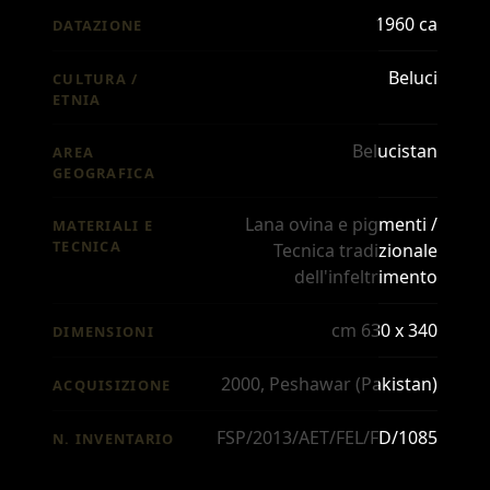
1960 ca
DATAZIONE
Beluci
CULTURA /
ETNIA
Belucistan
AREA
GEOGRAFICA
Lana ovina e pigmenti /
MATERIALI E
TECNICA
Tecnica tradizionale
dell'infeltrimento
cm 630 x 340
DIMENSIONI
2000, Peshawar (Pakistan)
ACQUISIZIONE
FSP/2013/AET/FEL/FD/1085
N. INVENTARIO