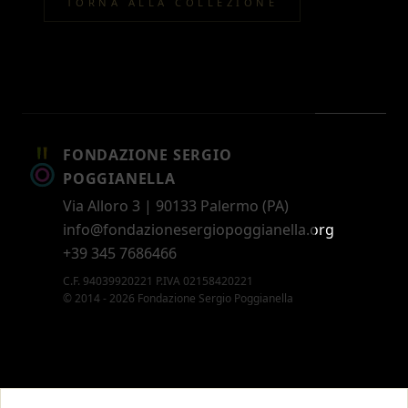
TORNA ALLA COLLEZIONE
FONDAZIONE SERGIO
POGGIANELLA
Via Alloro 3 | 90133 Palermo (PA)
info@fondazionesergiopoggianella.org
+39 345 7686466
C.F. 94039920221 P.IVA 02158420221
© 2014 - 2026 Fondazione Sergio Poggianella
CONTATTI