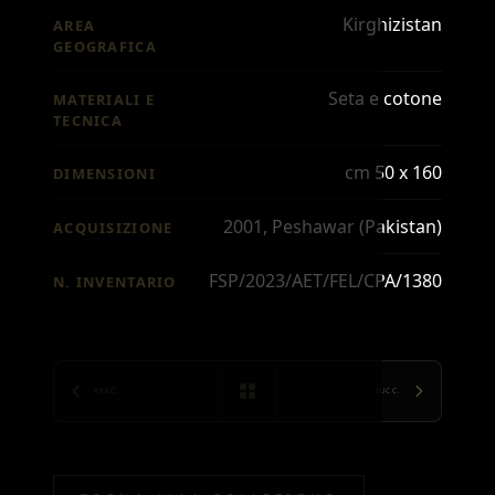
Kirghizistan
AREA
GEOGRAFICA
Seta e cotone
MATERIALI E
TECNICA
cm 50 x 160
DIMENSIONI
2001, Peshawar (Pakistan)
ACQUISIZIONE
FSP/2023/AET/FEL/CPA/1380
N. INVENTARIO
PREC.
SUCC.