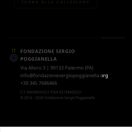
TORNA ALLA COLLEZIONE
FONDAZIONE SERGIO
POGGIANELLA
Via Alloro 3 | 90133 Palermo (PA)
info@fondazionesergiopoggianella.org
+39 345 7686466
C.F. 94039920221 P.IVA 02158420221
© 2014 - 2026 Fondazione Sergio Poggianella