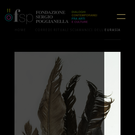
/
HOME
CORREDI RITUALI SCIAMANICI DELL'EURASIA