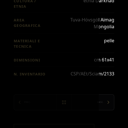
etnia Darkhad
CULTURA /
ETNIA
Tuva-Hövsgöl Aimag
AREA
GEOGRAFICA
Mongolia
pelle
MATERIALI E
TECNICA
cm 61x41
DIMENSIONI
CSP/AEt/Sciam/2133
N. INVENTARIO
PREC.
SUCC.