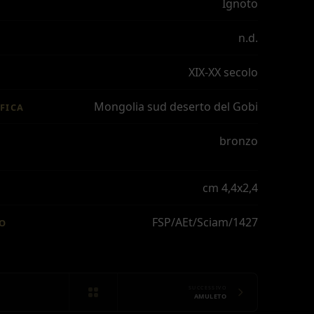
Ignoto
n.d.
XIX-XX secolo
Mongolia sud deserto del Gobi
FICA
bronzo
cm 4,4x2,4
FSP/AEt/Sciam/1427
IO
SUCCESSIVO
AMULETO