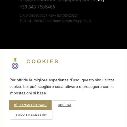
+39 345 7686466
C.F. 94039920221 P.IVA 02158420221
© 2014 - 2026 Fondazione Sergio Poggianella
CONTATTI
5 X MILLE
COOKIES
MEMBERSHIP
PRESS KIT
Per offrirle la migliore esperienza d'uso, questo sito utilizza
TRASPARENZA
cookie. Lei può scegliere cosa attivare o proseguire con le
TERMINI E CONDIZIONI
impostazioni di base.
PRIVACY
COOKIES
SÌ, FAMMI ENTRARE
SCELGA
SOLO I NECESSARI