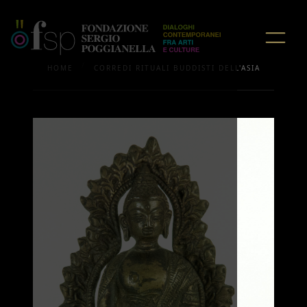
/
HOME
CORREDI RITUALI BUDDISTI DELL'ASIA