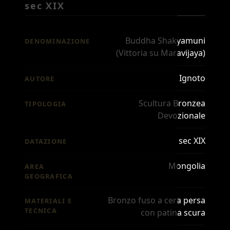
sec XIX
Buddha Shakyamuni
DENOMINAZIONE
(Vittoria su Maravijaya)
Ignoto
AUTORE
Scultura Bronzea
TIPOLOGIA
Devozionale
sec XIX
DATAZIONE
Mongolia
AREA
GEOGRAFICA
Bronzo fuso a cera persa
MATERIALI E
TECNICA
con patina scura