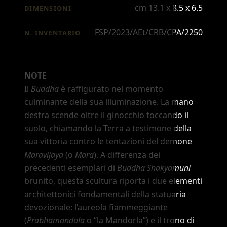
cm 13.1 x 8.5 x 6.5
DIMENSIONI
FSP/2023/AEt/CRB/CPA/2250
N. INVENTARIO
NOTE
Il
Buddha
è raffigurato nel momento
culminante della sua illuminazione. La mano
destra scende oltre il ginocchio toccando il
suolo, chiamando la Terra a testimone della
sua vittoria contro le tentazioni del demone
Maravijaya
(o
Mara
). A differenza dei
precedenti esemplari di
Buddha Shakyamuni
brunito, questa scultura riporta i due elementi
architettonici fondamentali della statuaria
devozionale: l
’
aureola fiammeggiante
(
Prabhamandala
o
“la Mandorla”
) e il trono di