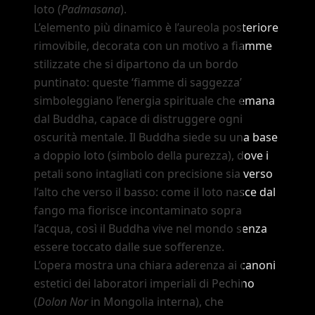
loto (
Padmasana
).
L
’
elemento più dinamico è l
’
aureola posteriore
rimovibile, decorata con un motivo a fiamme
stilizzate che si dipartono da un bordo
puntinato: queste
‘fiamme di saggezza’
simboleggiano l
’
energia spirituale che emana
dal Buddha, capace di distruggere ogni
oscurità mentale. Il Buddha siede su una base
a doppio loto (simbolo della purezza), dove i
petali sono intagliati con precisione sia verso
l
’
alto che verso il basso: come il loto nasce dal
fango ma fiorisce incontaminato sopra
l
’
acqua, così il Buddha vive nel mondo senza
essere toccato dalle sue sofferenze.
L
’
opera mostra una chiara aderenza ai canoni
estetici dei laboratori imperiali di Pechino
(
Dolon Nor
in Mongolia interna), che