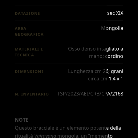
sec XIX
DATAZIONE
Mongolia
AREA
GEOGRAFICA
Osso denso intagliato a
MATERIALI E
TECNICA
mano; cordino
Lunghezza cm 26; grani
DIMENSIONI
circa cm 1.4 x 1
FSP/2023/AEt/CRB/CPA/2168
N. INVENTARIO
NOTE
Questo bracciale è un elemento potente della
ritualità
Vajrayana
mongola, un
“memento