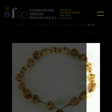
/
HOME
CORREDI RITUALI BUDDISTI DELL'ASIA