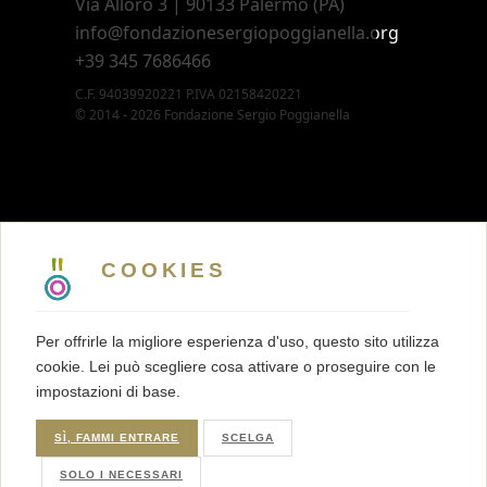
Via Alloro 3 | 90133 Palermo (PA)
info@fondazionesergiopoggianella.org
+39 345 7686466
C.F. 94039920221 P.IVA 02158420221
© 2014 - 2026 Fondazione Sergio Poggianella
CONTATTI
5 X MILLE
COOKIES
MEMBERSHIP
PRESS KIT
Per offrirle la migliore esperienza d'uso, questo sito utilizza
TRASPARENZA
cookie. Lei può scegliere cosa attivare o proseguire con le
TERMINI E CONDIZIONI
impostazioni di base.
PRIVACY
COOKIES
SÌ, FAMMI ENTRARE
SCELGA
SOLO I NECESSARI