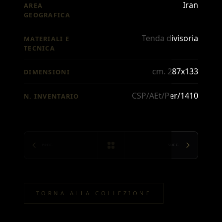
Iran
AREA
GEOGRAFICA
Tenda divisoria
MATERIALI E
TECNICA
cm. 287x133
DIMENSIONI
CSP/AEt/Per/1410
N. INVENTARIO
PREC.
SUCC.
TORNA ALLA COLLEZIONE