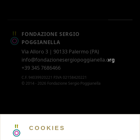
FONDAZIONE SERGIO
POGGIANELLA
Via Alloro 3 | 90133 Palermo (PA)
info@fondazionesergiopoggianella.org
+39 345 7686466
C.F. 94039920221 P.IVA 02158420221
© 2014 - 2026 Fondazione Sergio Poggianella
CONTATTI
5 X MILLE
COOKIES
MEMBERSHIP