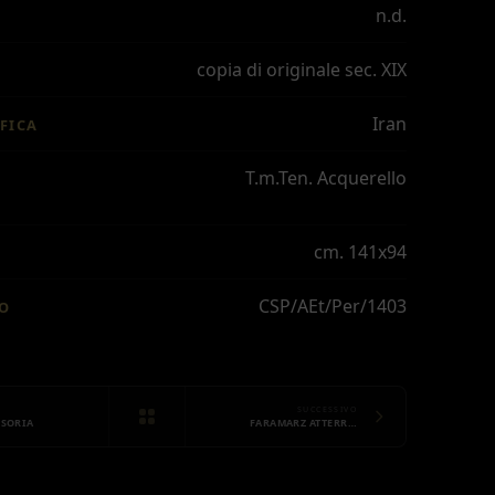
n.d.
copia di originale sec. XIX
Iran
FICA
T.m.Ten. Acquerello
cm. 141x94
CSP/AEt/Per/1403
IO
SUCCESSIVO
ISORIA
FARAMARZ ATTERR…