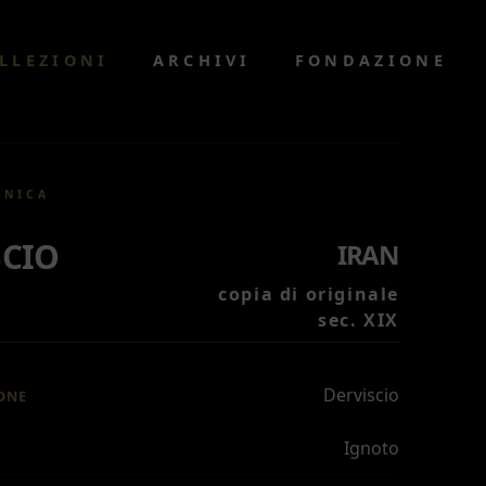
LLEZIONI
ARCHIVI
FONDAZIONE
CNICA
SCIO
IRAN
copia di originale
sec. XIX
Derviscio
ONE
Ignoto