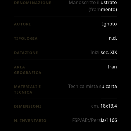
Manoscritto illustrato
DENOMINAZIONE
(frammento)
Ignoto
AUTORE
n.d.
TIPOLOGIA
Inizi sec. XIX
DATAZIONE
Iran
AREA
GEOGRAFICA
Tecnica mista su carta
MATERIALI E
TECNICA
cm. 18x13,4
DIMENSIONI
FSP/AEt/Persia/1166
N. INVENTARIO