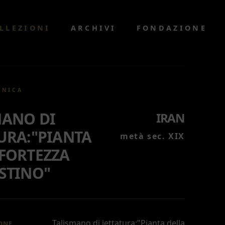
LLEZIONI
ARCHIVI
FONDAZIONE
CNICA
MANO DI
IRAN
URA:"PIANTA
metà sec. XIX
 FORTEZZA
STINO"
Talismano di iettatura:"Pianta della
ONE