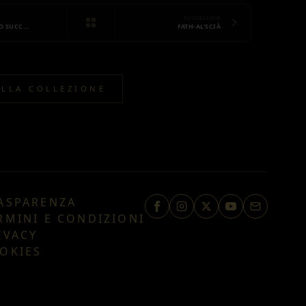
SUCCESSIVO
O SUCC…
FATH-AL'SCIÀ
ALLA COLLEZIONE
ASPARENZA
RMINI E CONDIZIONI
IVACY
OKIES