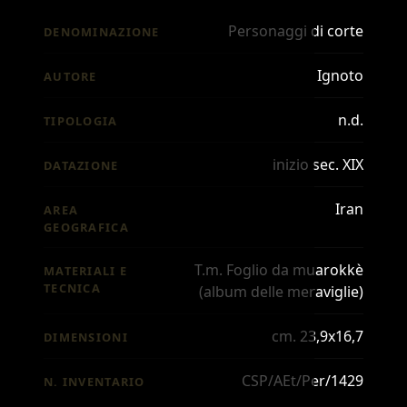
Personaggi di corte
DENOMINAZIONE
Ignoto
AUTORE
n.d.
TIPOLOGIA
inizio sec. XIX
DATAZIONE
Iran
AREA
GEOGRAFICA
T.m. Foglio da muarokkè
MATERIALI E
TECNICA
(album delle meraviglie)
cm. 23,9x16,7
DIMENSIONI
CSP/AEt/Per/1429
N. INVENTARIO