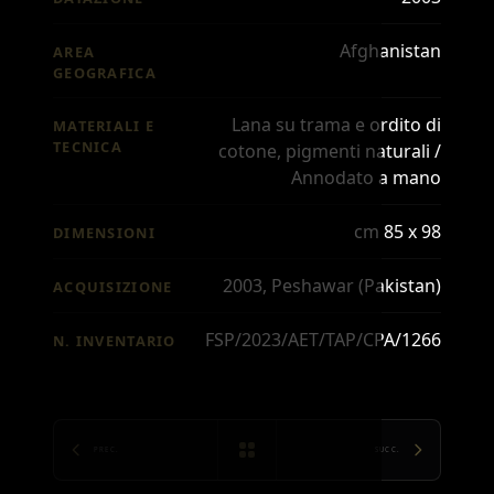
Afghanistan
AREA
GEOGRAFICA
Lana su trama e ordito di
MATERIALI E
TECNICA
cotone, pigmenti naturali /
Annodato a mano
cm 85 x 98
DIMENSIONI
2003, Peshawar (Pakistan)
ACQUISIZIONE
FSP/2023/AET/TAP/CPA/1266
N. INVENTARIO
PREC.
SUCC.