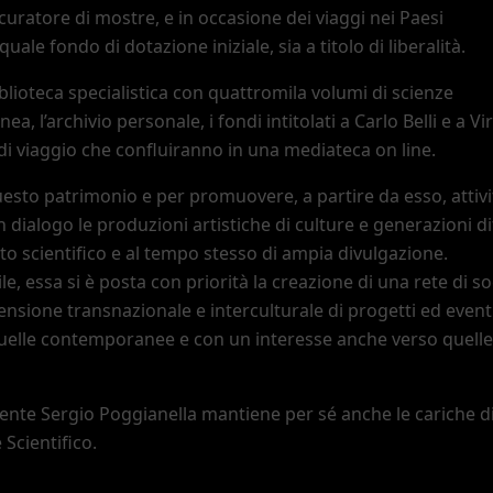
 curatore di mostre, e in occasione dei viaggi nei Paesi
uale fondo di dotazione iniziale, sia a titolo di liberalità.
lioteca specialistica con quattromila volumi di scienze
ea, l
’
archivio personale, i fondi intitolati a Carlo Belli e a Vir
 di viaggio che confluiranno in una mediateca on line.
esto patrimonio e per promuovere, a partire da esso, attivi
 dialogo le produzioni artistiche di culture e generazioni di
o scientifico e al tempo stesso di ampia divulgazione.
, essa si è posta con priorità la creazione di una rete di so
mensione transnazionale e interculturale di progetti ed eventi
quelle contemporanee e con un interesse anche verso quelle
idente Sergio Poggianella mantiene per sé anche le cariche d
 Scientifico.