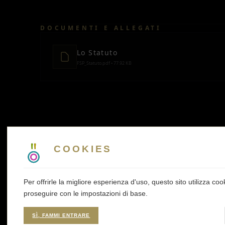
DOCUMENTI E ALLEGATI
Lo Statuto
FSP_Statuto.pdf • 77.92 KB
COOKIES
Per offrirle la migliore esperienza d'uso, questo sito utilizza co
proseguire con le impostazioni di base.
SÌ, FAMMI ENTRARE