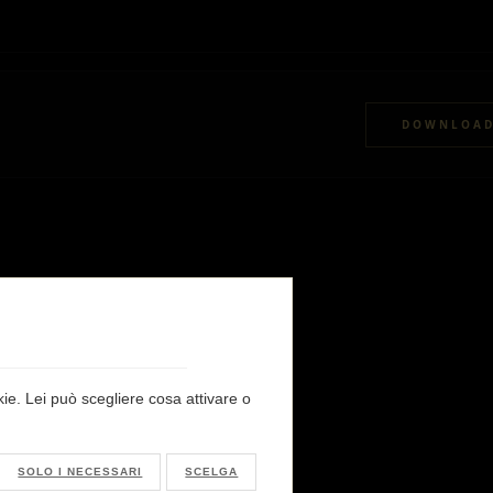
DOWNLOA
okie. Lei può scegliere cosa attivare o
SOLO I NECESSARI
SCELGA