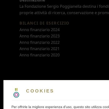
Destinazione
La Fondazione Sergio Poggianella destina i fondi 
proprie attività di ricerca, conservazione e prom
BILANCI DI ESERCIZIO
Anno finanziario 2024
Anno finanziario 2023
Anno finanziario 2022
Anno finanziario 2021
Anno finanziario 2020
COOKIES
Per offrirle la migliore esperienza d'uso, questo sito utilizza co