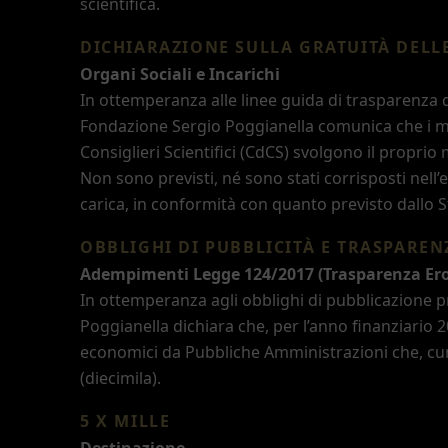
scientifica.
DICHIARAZIONE SULLA GRATUITÀ DELL
Organi Sociali e Incarichi
In ottemperanza alle linee guida di trasparenza d
Fondazione Sergio Poggianella comunica che i me
Consiglieri Scientifici (CdCS) svolgono il propri
Non sono previsti, né sono stati corrisposti nell
’
e
carica, in conformità con quanto previsto dallo S
OBBLIGHI DI PUBBLICITÀ E TRASPAREN
Adempimenti Legge 124/2017 (Trasparenza Ero
In ottemperanza agli obblighi di pubblicazione pr
Poggianella dichiara che, per l’anno finanziario 
economici da Pubbliche Amministrazioni che, cum
(diecimila).
5 X MILLE