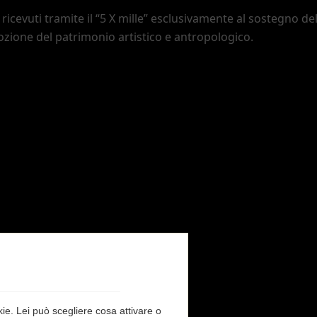
ricevuti tramite il
“5 X mille”
esclusivamente al sostegno del
ozione del patrimonio artistico e antropologico.
okie. Lei può scegliere cosa attivare o