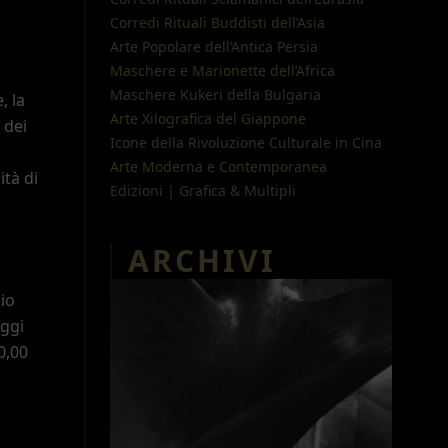
Corredi Rituali Buddisti dell
’
Asia
Arte Popolare dell
’
Antica Persia
Maschere e Marionette dell
’
Africa
Maschere Kukeri della Bulgaria
, la
Arte Xilografica del Giappone
 dei
Icone della Rivoluzione Culturale in Cina
Arte Moderna e Contemporanea
ità di
Edizioni | Grafica & Multipli
ARCHIVI
gio
aggi
0,00