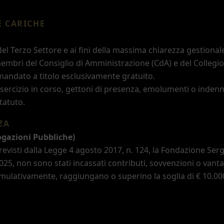
E CARICHE
el Terzo Settore e ai fini della massima chiarezza gestionale
mbri del Consiglio di Amministrazione (CdA) e del Collegio
o mandato a titolo esclusivamente gratuito.
sercizio in corso, gettoni di presenza, emolumenti o indenn
tatuto.
ZA
gazioni Pubbliche)
evisti dalla Legge 4 agosto 2017, n. 124, la Fondazione Ser
2025, non sono stati incassati contributi, sovvenzioni o vant
ulativamente, raggiungano o superino la soglia di € 10.00