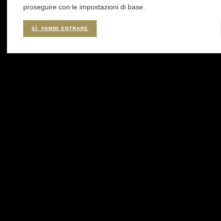
proseguire con le impostazioni di base.
SÌ, FAMMI ENTRARE
FONDAZIONE SERGIO POGGIANELLA
Via Alloro 3 | 90133 Palermo (PA)
info@fondazionesergiopoggianella.org
+39 345 7686466