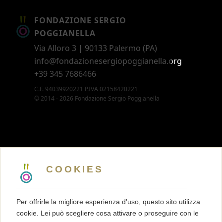
FONDAZIONE SERGIO
POGGIANELLA
Via Alloro 3 | 90133 Palermo (PA)
info@fondazionesergiopoggianella.org
+39 345 7686466
C.F. 94039920221 P.IVA 02158420221
© 2014 - 2026 Fondazione Sergio Poggianella
CONTATTI
5 X MILLE
COOKIES
MEMBERSHIP
PRESS KIT
Per offrirle la migliore esperienza d'uso, questo sito utilizza
TRASPARENZA
cookie. Lei può scegliere cosa attivare o proseguire con le
TERMINI E CONDIZIONI