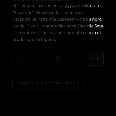
3) Il luogo di provenienza.
سبزوار
traslitterato
“Sabzevār”
. Questa indicazione trova
riscontro nel fatto che Sabzevār
–
città a nord
est dell’Iran e situata sulla antica Via della Seta
–
sia stata e sia ancora un rinomato centro di
produzione di tappeti.
PREC.
SUCC.
TORNA ALLA COLLEZIONE