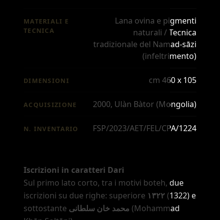
Lana ovina e pigmenti
MATERIALI E
TECNICA
naturali / Tecnica
tradizionale del Namad-sāzi
(infeltrimento)
cm 460 x 105
DIMENSIONI
2000, Ulàn Bàtor (Mongolia)
ACQUISIZIONE
FSP/2023/AET/FEL/CPA/1224
N. INVENTARIO
Iscrizioni in caratteri Dari
Sul primo lato corto, tra i motivi boteh, due
iscrizioni su due righe: superiore
۱۳۲۲
(1322) e
sottostante
محمد خان سلطانی
(Mohammad