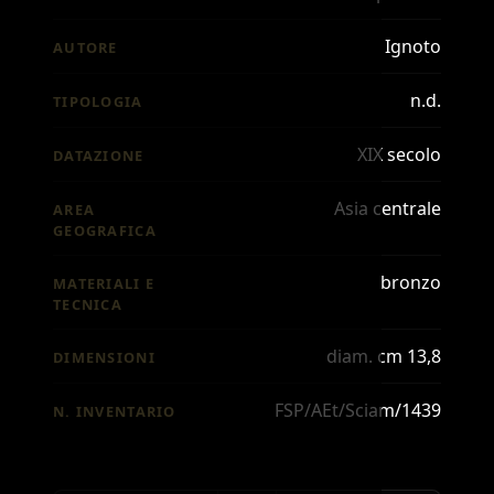
Ignoto
AUTORE
n.d.
TIPOLOGIA
XIX secolo
DATAZIONE
Asia centrale
AREA
GEOGRAFICA
bronzo
MATERIALI E
TECNICA
diam. cm 13,8
DIMENSIONI
FSP/AEt/Sciam/1439
N. INVENTARIO