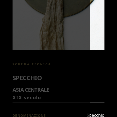
SCHEDA TECNICA
SPECCHIO
ASIA CENTRALE
XIX secolo
Specchio
DENOMINAZIONE