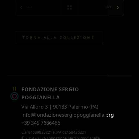
PREC.
SUCC.
TORNA ALLA COLLEZIONE
FONDAZIONE SERGIO
POGGIANELLA
Via Alloro 3 | 90133 Palermo (PA)
info@fondazionesergiopoggianella.org
+39 345 7686466
C.F. 94039920221 P.IVA 02158420221
© 2014 - 2026 Fondazione Sergio Poggianella