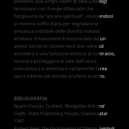
pendono due lunghi nastri di seta (
Zhadag
)
terminanti con frange sfilacciate che
fungevano da
“ancore spirituali”
, muovendosi
al minimo soffio d
’
aria per segnalare la
presenza invisibile delle divinità invitate
all
’
altare. Il manufatto è incorniciato da un
ampio bordo in cotone nero che, oltre ad
assolvere a una funzione estetica di contrasto,
serviva a proteggere le sete dall
’
usura
meccanica e a delimitare nettamente l
’
area
sacra interna dal mondo profano esterno.
BIBLIOGRAFIA
Nyam-Osoryn Tsultem,
Mongolian Arts and
Crafts
, State Publishing House, Ulaanbaatar
1987
Robert Beer,
The Encyclopedia of Tibetan Symbols