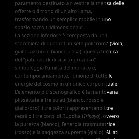
paramento destinato a rivestire la mensa delle
offerte o il trono di un alto Lama,
trasformando un semplice mobile in uno
spazio sacro tridimensionale.
La sezione inferiore è composta da una
scacchiera di quadrati in seta policroma (viola,
giallo, azzurro, bianco, rosa): questa tecnica
del
“patchwork di scarto prezioso”
simboleggia l
’
umiltà del monaco e,
contemporaneamente, l
’
unione di tutte le
energie del cosmo in un unico corpo rituale.
L
’
elemento più scenografico è la mantovana
plissettata a tre strati (bianco, rosso e
giallo/oro): i tre colori rappresentano i tre
regni o i tre corpi di Buddha (
Trikaya
), ovvero
la purezza (bianco), l
’
energia trasmutatrice
(rosso) e la saggezza suprema (giallo). Ai lati