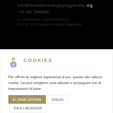
info@fondazionesergiopoggianella.org
+39 345 7686466
C.F. 94039920221 P.IVA 02158420221
© 2014 - 2026 Fondazione Sergio Poggianella
CONTATTI
5 X MILLE
COOKIES
MEMBERSHIP
PRESS KIT
Per offrirle la migliore esperienza d'uso, questo sito utilizza
TRASPARENZA
cookie. Lei può scegliere cosa attivare o proseguire con le
TERMINI E CONDIZIONI
impostazioni di base.
PRIVACY
COOKIES
SÌ, FAMMI ENTRARE
SCELGA
SOLO I NECESSARI