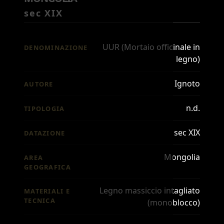
sec XIX
UUR (Mortaio officinale in
DENOMINAZIONE
legno)
Ignoto
AUTORE
n.d.
TIPOLOGIA
sec XIX
DATAZIONE
Mongolia
AREA
GEOGRAFICA
Legno massiccio intagliato
MATERIALI E
TECNICA
(monoblocco)