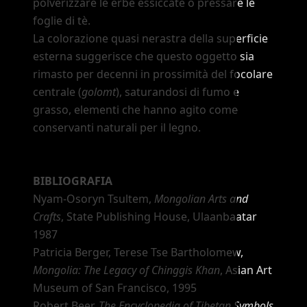
polverizzare le erbe essiccate o pressare le
foglie di tè.
La colorazione quasi nerastra della superficie
esterna suggerisce che questo oggetto sia
rimasto per decenni in prossimità del focolare
centrale (
golomt
), saturandosi di fumo e
grasso, elementi che hanno agito come
conservanti naturali per il legno.
BIBLIOGRAFIA
Nyam-Osoryn Tsultem,
Mongolian Arts and
Crafts
, State Publishing House, Ulaanbaatar
1987
Patricia Berger, Terese Tse Bartholomew,
Mongolia: The Legacy of Chinggis Khan
, Asian Art
Museum of San Francisco, 1995
Robert Beer,
The Encyclopedia of Tibetan Symbols