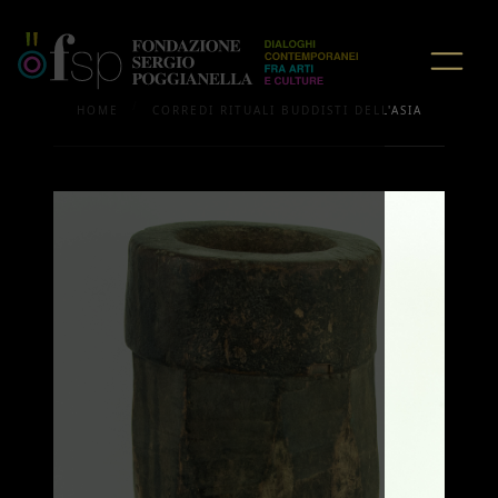
/
HOME
CORREDI RITUALI BUDDISTI DELL'ASIA