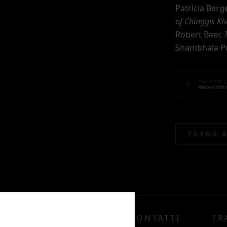
Patricia Berg
of Chinggis K
Robert Beer,
Shambhala Pu
PRECEDENTE
EMCHI-IIN 
TORNA 
CONTATTI
TR