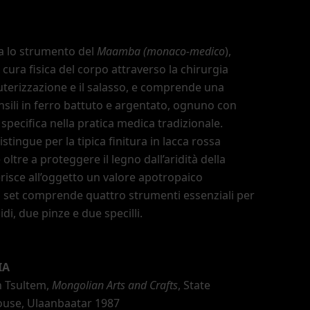
a lo strumento del
Maamba (monaco-medico
),
 cura fisica del corpo attraverso la chirurgia
uterizzazione e il salasso, e comprende una
ensili in ferro battuto e argentato, ognuno con
specifica nella pratica medica tradizionale.
istingue per la tipica finitura in lacca rossa
oltre a proteggere il legno dall
’
aridità della
isce all
’
oggetto un valore apotropaico
 Il set comprende quattro strumenti essenziali per
idi, due pinze e due specilli.
IA
 Tsultem,
Mongolian Arts and Crafts
, State
ouse, Ulaanbaatar 1987