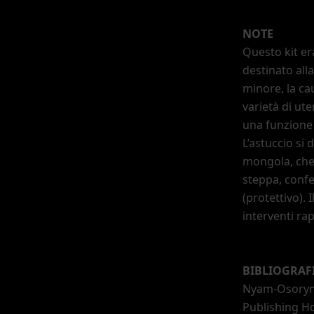
NOTE
Questo kit er
destinato alla
minore, la ca
varietà di ut
una funzione 
L
’
astuccio si d
mongola, che 
steppa, confer
(protettivo).
interventi rap
BIBLIOGRAF
Nyam-Osoryn
Publishing H