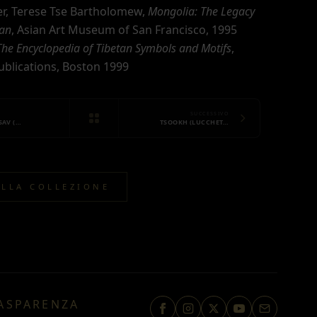
er, Terese Tse Bartholomew,
Mongolia: The Legacy
han
, Asian Art Museum of San Francisco, 1995
The Encyclopedia of Tibetan Symbols and Motifs
,
blications, Boston 1999
SUCCESSIVO
SAV (…
TSOOKH (LUCCHET…
ALLA COLLEZIONE
ASPARENZA