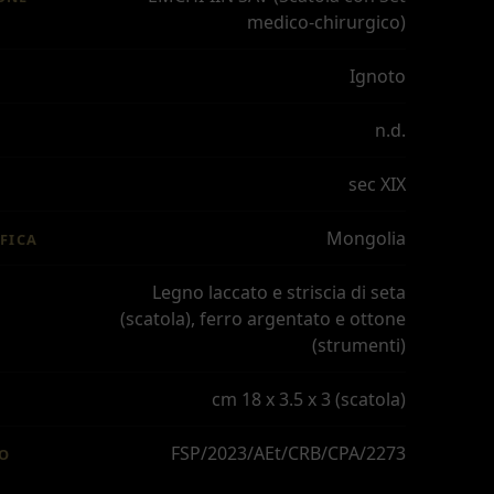
medico-chirurgico)
Ignoto
n.d.
sec XIX
Mongolia
FICA
Legno laccato e striscia di seta
(scatola), ferro argentato e ottone
(strumenti)
cm 18 x 3.5 x 3 (scatola)
FSP/2023/AEt/CRB/CPA/2273
IO