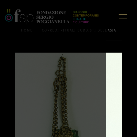
/
HOME
CORREDI RITUALI BUDDISTI DELL'ASIA