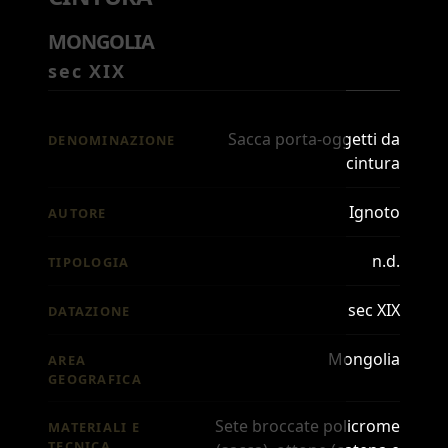
MONGOLIA
sec XIX
Sacca porta-oggetti da
DENOMINAZIONE
cintura
Ignoto
AUTORE
n.d.
TIPOLOGIA
sec XIX
DATAZIONE
Mongolia
AREA
GEOGRAFICA
Sete broccate policrome
MATERIALI E
TECNICA