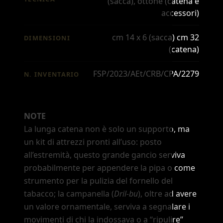
(sacca), ottone (catena e
accessori)
cm 14 x 6 (sacca) cm 32
DIMENSIONI
(catena)
FSP/2023/AEt/CRB/CPA/2279
N. INVENTARIO
NOTE
La lunga catena non è solo un supporto, ma
un kit di attrezzi pronti all
’
uso: posto
all
’
estremità, questo grande gancio serviva
probabilmente per appendere la pipa o come
strumento per la pulizia del fornello del
tabacco; la campanella (
Dril-bu
), oltre ad avere
un valore ornamentale, serviva a segnalare i
movimenti di chi la indossava o a
“ripulire”