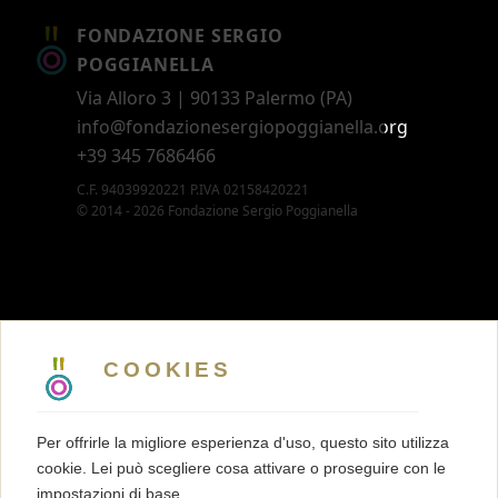
FONDAZIONE SERGIO
POGGIANELLA
Via Alloro 3 | 90133 Palermo (PA)
info@fondazionesergiopoggianella.org
+39 345 7686466
C.F. 94039920221 P.IVA 02158420221
© 2014 - 2026 Fondazione Sergio Poggianella
CONTATTI
5 X MILLE
COOKIES
MEMBERSHIP
PRESS KIT
Per offrirle la migliore esperienza d'uso, questo sito utilizza
TRASPARENZA
cookie. Lei può scegliere cosa attivare o proseguire con le
TERMINI E CONDIZIONI
impostazioni di base.