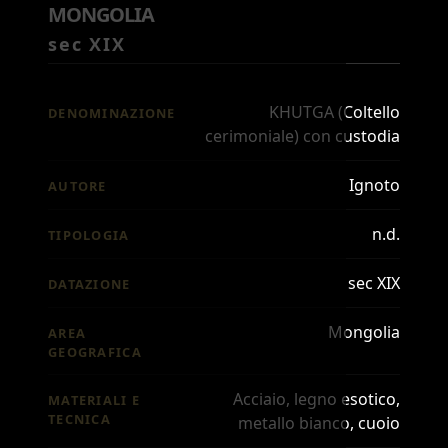
MONGOLIA
sec XIX
KHUTGA (Coltello
DENOMINAZIONE
cerimoniale) con custodia
Ignoto
AUTORE
n.d.
TIPOLOGIA
sec XIX
DATAZIONE
Mongolia
AREA
GEOGRAFICA
Acciaio, legno esotico,
MATERIALI E
TECNICA
metallo bianco, cuoio