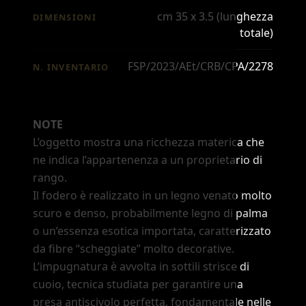
cm 35 x 3.5 (lunghezza
DIMENSIONI
totale)
FSP/2023/AEt/CRB/CPA/2278
N. INVENTARIO
NOTE
L
’
oggetto mostra una ricchezza materica che
ne indica l
’
appartenenza a un proprietario di
rango.
Il fodero è realizzato in un legno venato molto
scuro e denso, probabilmente legno di palma
o un
’
essenza esotica importata, caratterizzato
da fibre
“scheggiate”
molto decorative.
L
’
impugnatura è avvolta in sottili strisce di
cuoio, tecnica studiata per garantire una
presa antiscivolo perfetta, fondamentale nelle