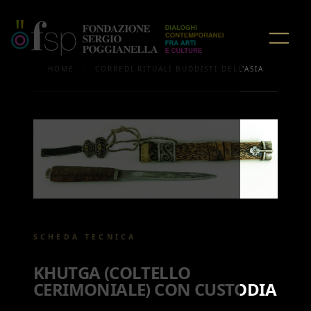
/
HOME
CORREDI RITUALI BUDDISTI DELL'ASIA
SCHEDA TECNICA
KHUTGA (COLTELLO
CERIMONIALE) CON CUSTODIA