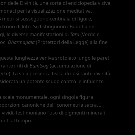
on delle Divinità, una sorta di enciclopedia visiva
 monaci per la visualizzazione meditativa.
4 metri si susseguono centinaia di figure,
trono di loto. Si distinguono i Buddha dei
gi, le diverse manifestazioni di
Tara
(Verde e
roci
Dharmapala
(Protettori della Legge) alla fine
questa lunghezza veniva srotolato lungo le pareti
rante i riti di
Bumtsog
(accumulazione di
rte). La sola presenza fisica di così tante divinità
siderata un potente scudo contro le influenze
a scala monumentale, ogni singola figura
roporzioni canoniche dell
’
iconometria sacra. I
 vividi, testimoniano l
’
uso di pigmenti minerali
tenti al tempo.