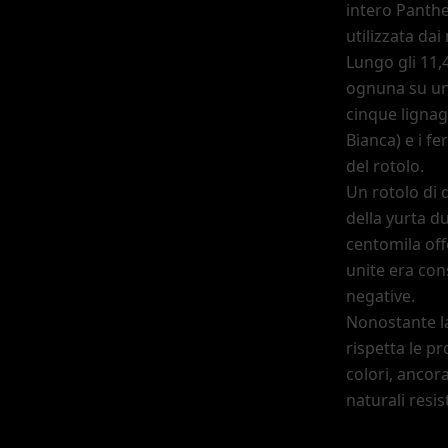
intero Panthe
utilizzata dai
Lungo gli 11,
ognuna su un 
cinque lignag
Bianca) e i fe
del rotolo.
Un rotolo di 
della yurta du
centomila offe
unite era con
negative.
Nonostante l
rispetta le p
colori, ancora
naturali resis