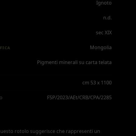
Ignoto
n.d.
sec XIX
Mongolia
FICA
Pigmenti minerali su carta telata
cm 53 x 1100
FSP/2023/AEt/CRB/CPA/2285
IO
 questo rotolo suggerisce che rappresenti un