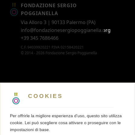
FONDAZIONE SERGIO
POGGIANELLA
Via Alloro 3 | 90133 Palermo (PA)
info@fondazionesergiopoggianella.org
+39 345 7686466
C.F. 94039920221 P.IVA 02158420221
© 2014 - 2026 Fondazione Sergio Poggianella
CONTATTI
5 X MILLE
COOKIES
MEMBERSHIP
PRESS KIT
Per offrirle la migliore esperienza d'uso, questo sito utilizza
TRASPARENZA
cookie. Lei può scegliere cosa attivare o proseguire con le
TERMINI E CONDIZIONI
impostazioni di base.
PRIVACY