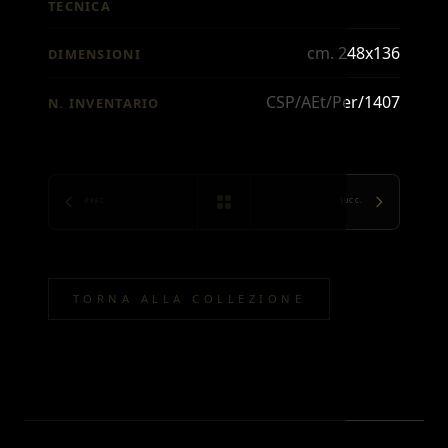
TECNICA
cm. 248x136
DIMENSIONI
CSP/AEt/Per/1407
N. INVENTARIO
PREC.
SUCC.
TORNA ALLA COLLEZIONE