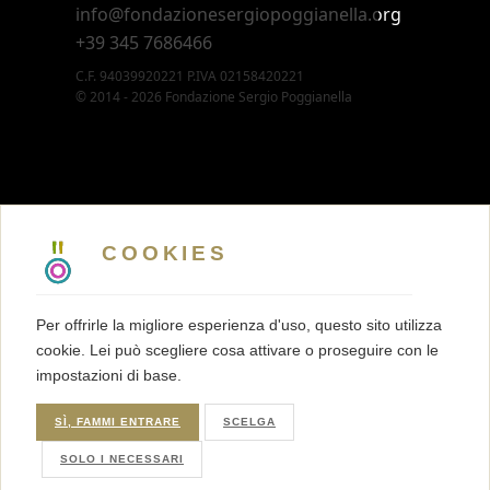
info@fondazionesergiopoggianella.org
+39 345 7686466
C.F. 94039920221 P.IVA 02158420221
© 2014 - 2026 Fondazione Sergio Poggianella
CONTATTI
5 X MILLE
COOKIES
MEMBERSHIP
PRESS KIT
Per offrirle la migliore esperienza d'uso, questo sito utilizza
TRASPARENZA
cookie. Lei può scegliere cosa attivare o proseguire con le
TERMINI E CONDIZIONI
impostazioni di base.
PRIVACY
COOKIES
SÌ, FAMMI ENTRARE
SCELGA
SOLO I NECESSARI