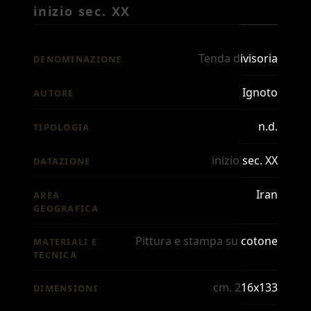
inizio sec. XX
Tenda divisoria
DENOMINAZIONE
Ignoto
AUTORE
n.d.
TIPOLOGIA
inizio sec. XX
DATAZIONE
Iran
AREA
GEOGRAFICA
Pittura e stampa su cotone
MATERIALI E
TECNICA
cm. 216x133
DIMENSIONI