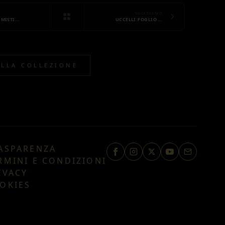
SUCCESSIVO
 MISTI…
UCCELLI.FOGLIO …
ALLA COLLEZIONE
ASPARENZA
RMINI E CONDIZIONI
IVACY
OKIES