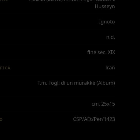
Husseyn
Ignoto
n.d.
fine sec. XIX
Iran
FICA
T.m. Fogli di un murakké (Album)
cm. 25x15
CSP/AEt/Per/1423
IO