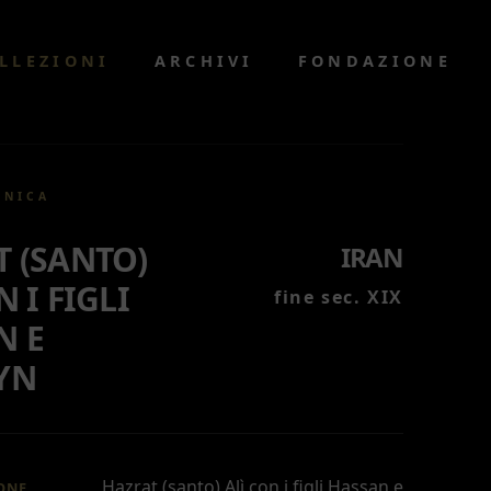
LLEZIONI
ARCHIVI
FONDAZIONE
CNICA
 (SANTO)
IRAN
N I FIGLI
fine sec. XIX
N E
YN
Hazrat (santo) Alì con i figli Hassan e
ONE