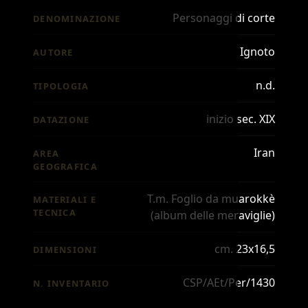
Personaggi di corte
DENOMINAZIONE
Ignoto
AUTORE
n.d.
TIPOLOGIA
inizio sec. XIX
DATAZIONE
Iran
AREA
GEOGRAFICA
T.m. Foglio da muarokkè
MATERIALI E
TECNICA
(album delle meraviglie)
cm. 23x16,5
DIMENSIONI
CSP/AEt/Per/1430
N. INVENTARIO