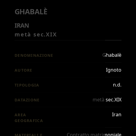
GHABALÈ
IRAN
metà sec.XIX
Ghabalè
DENOMINAZIONE
Ignoto
AUTORE
n.d.
TIPOLOGIA
metà sec.XIX
DATAZIONE
Iran
AREA
GEOGRAFICA
Contratto matrimoniale
MATERIALI E