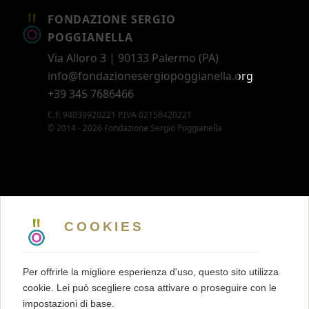
FONDAZIONE SERGIO
POGGIANELLA
Via Alloro 3 | 90133 Palermo (PA)
info@fondazionesergiopoggianella.org
+39 345 7686466
C.F. 94039920221 P.IVA 02158420221
© 2014 - 2026 Fondazione Sergio Poggianella
CONTATTI
5 X MILLE
COOKIES
MEMBERSHIP
PRESS KIT
Per offrirle la migliore esperienza d'uso, questo sito utilizza
TRASPARENZA
cookie. Lei può scegliere cosa attivare o proseguire con le
TERMINI E CONDIZIONI
impostazioni di base.
PRIVACY