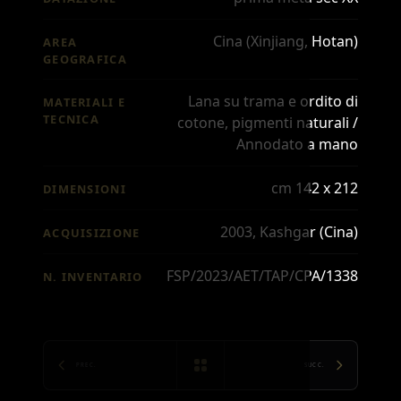
Cina (Xinjiang, Hotan)
AREA
GEOGRAFICA
Lana su trama e ordito di
MATERIALI E
TECNICA
cotone, pigmenti naturali /
Annodato a mano
cm 142 x 212
DIMENSIONI
2003, Kashgar (Cina)
ACQUISIZIONE
FSP/2023/AET/TAP/CPA/1338
N. INVENTARIO
PREC.
SUCC.