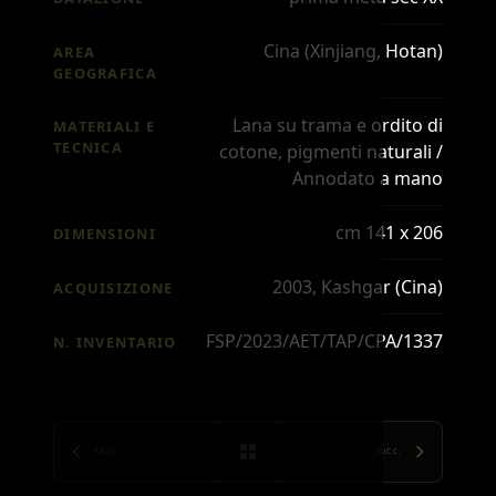
Cina (Xinjiang, Hotan)
AREA
GEOGRAFICA
Lana su trama e ordito di
MATERIALI E
TECNICA
cotone, pigmenti naturali /
Annodato a mano
cm 141 x 206
DIMENSIONI
2003, Kashgar (Cina)
ACQUISIZIONE
FSP/2023/AET/TAP/CPA/1337
N. INVENTARIO
PREC.
SUCC.