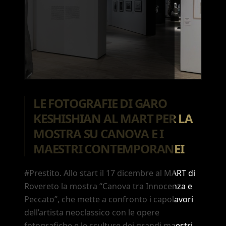
LE FOTOGRAFIE DI GARO
KESHISHIAN AL MART PER LA
MOSTRA SU CANOVA E I
MAESTRI CONTEMPORANEI
#Prestito. Allo start il 17 dicembre al MART di
Rovereto la mostra “Canova tra Innocenza e
Peccato”, che mette a confronto i capolavori
dell’artista neoclassico con le opere
fotografiche e le sculture dei grandi maestri