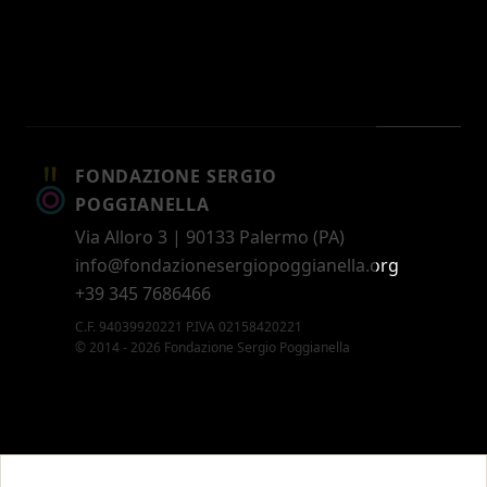
FONDAZIONE SERGIO
POGGIANELLA
Via Alloro 3 | 90133 Palermo (PA)
info@fondazionesergiopoggianella.org
+39 345 7686466
C.F. 94039920221 P.IVA 02158420221
© 2014 - 2026 Fondazione Sergio Poggianella
CONTATTI