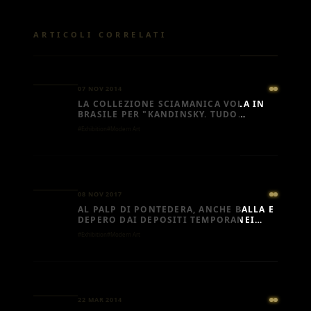
ARTICOLI CORRELATI
07 NOV 2014
LA COLLEZIONE SCIAMANICA VOLA IN
BRASILE PER "KANDINSKY. TUDO
COMEÇA NUM PONTO"
#Exhibition
#Modern Art
08 NOV 2017
AL PALP DI PONTEDERA, ANCHE BALLA E
DEPERO DAI DEPOSITI TEMPORANEI
DELLA FSP
#Exhibition
#Modern Art
22 MAR 2014