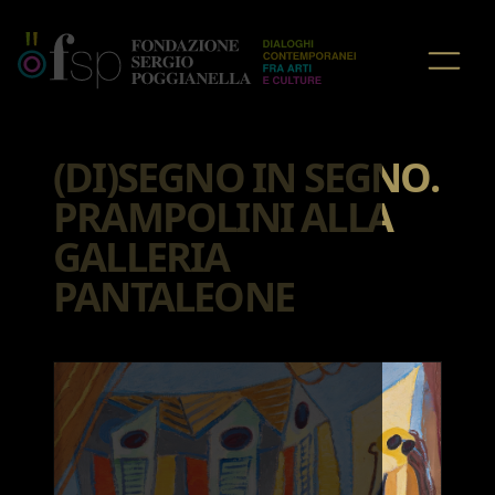
HOME
/
NOTIZIE
(DI)SEGNO IN SEGNO.
PRAMPOLINI ALLA
GALLERIA
PANTALEONE