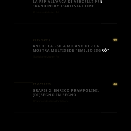
LA FSP ALL'ARCA DI VERCELLI PER
"KANDINSKY. L’ARTISTA COME
SCIAMANO"
#Exhibition
#Modern Art
30 JUN 2016
ANCHE LA FSP A MILANO PER LA
MOSTRA MULTISEDE "EMILIO ISGRÒ"
#Exhibition
#Modern Art
17 OCT 2025
GRAFIE 2. ENRICO PRAMPOLINI:
(DI)SEGNO IN SEGNO
#Prampolini
#Galleria Pantaleone