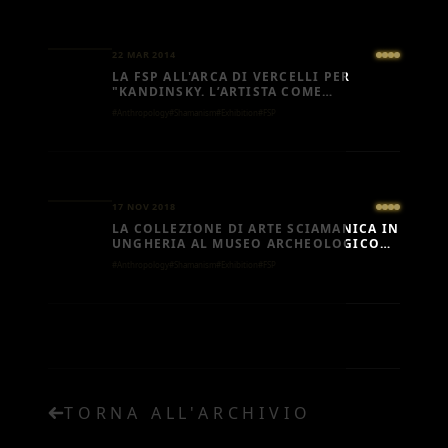
22 MAR 2014
LA FSP ALL'ARCA DI VERCELLI PER
"KANDINSKY. L’ARTISTA COME
SCIAMANO"
#Anthropology
#Shamanism
#Exhibition
#FSP
17 NOV 2018
LA COLLEZIONE DI ARTE SCIAMANICA IN
UNGHERIA AL MUSEO ARCHEOLOGICO
DI BAJA
#Anthropology
#Shamanism
#Exhibition
#FSP
TORNA ALL'ARCHIVIO