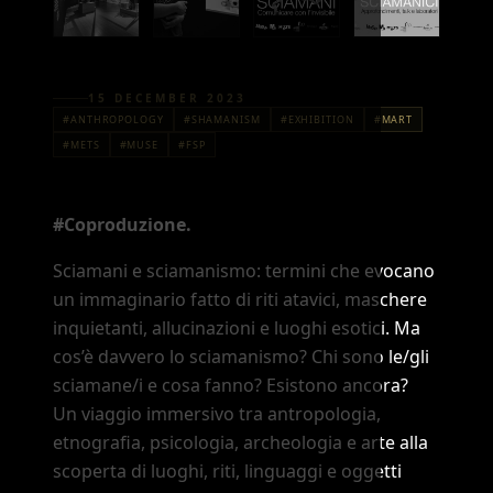
15 DECEMBER 2023
#ANTHROPOLOGY
#SHAMANISM
#EXHIBITION
#MART
#METS
#MUSE
#FSP
#Coproduzione.
Sciamani e sciamanismo: termini che evocano
un immaginario fatto di riti atavici, maschere
inquietanti, allucinazioni e luoghi esotici. Ma
cos’è davvero lo sciamanismo? Chi sono le/gli
sciamane/i e cosa fanno? Esistono ancora?
Un viaggio immersivo tra antropologia,
etnografia, psicologia, archeologia e arte alla
scoperta di luoghi, riti, linguaggi e oggetti